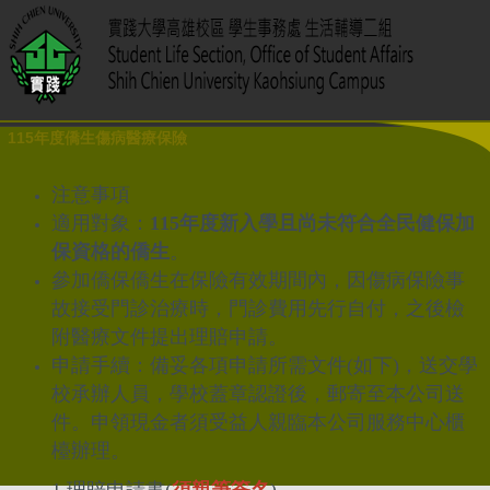
115年度僑生傷病醫療保險
注意事項
適用對象：
115年度新入學且尚未符合全民健保加
保資格的僑生
。
參加僑保僑生在保險有效期間內，因傷病保險事
故接受門診治療時，門診費用先行自付，之後檢
附醫療文件提出理賠申請。
申請手續：備妥各項申請所需文件(如下)，送交學
校承辦人員，學校蓋章認證後，郵寄至本公司送
件。申領現金者須受益人親臨本公司服務中心櫃
檯辦理。