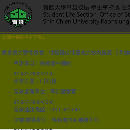
校園性別事件申訴窗口
家庭暴力暨性侵害、性騷擾或性霸凌之校內資源 【高雄
申訴窗口：學務處生輔組
07-667-8888#3220
座落位置：C棟2樓
緊急處理單位：軍訓室教官
07-667-8888#3230
緊急連絡電話：0911-007-800
諮詢/輔導單位：學務處諮商輔導中心