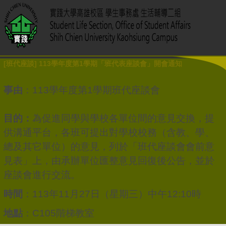
[班代座談] 113學年度第1學期「班代表座談會」開會通知
事由
：113學年度第1學期班代座談會
目的：
為促進同學與學校各單位間的意見交換，提
供溝通平台，
各班可提出對學校校務（含教、學、
總及其它單位）的意見，列於「班代座談會會前意
見表」上，由承辦單位匯整意見回復後公告，並於
座談會進行交流
。
時間
：113年11月27日（星期三）中午12:10時
地點
：C105階梯教室