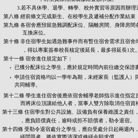
3.若不具休學、退學、轉學、校外實習等原因而辦理
第八條 經前條文完成新生、在校學生及遞補分配作業結束
第九條 各宿舍應預留急難調配床位、隔離房間、身障房
互換床位。
第十條 非住宿學生如遇急難事件而有暫住宿舍需求且宿舍尚
，得以專案簽奉校長核定後延長，最多得延長1次
第十一條 宿舍進住規定如下：
已獲分配床位之學生，應於規定時間內前往繳交保證
申請住宿資格均以一學年為期，未經家長（監護人）
共同輔導。
第十二條 學生進住宿舍後應依宿舍輔導老師指示進住指
而將床位頂讓給他人者，當事人雙方除取消住宿資
第十三條 住宿學生對公共設施、設備負有保養維護之責任
，應負賠償責任，逾時或拒不賠償者，勒令退宿。
第十四條 受勒令退宿處分之學生，應自受處分日起兩週內
繕問題者，將依實際清潔或修繕金額求償。