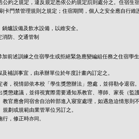
生活公約之規定，違反規定悉依公約規定罰則處分之。住宿生
舍刷卡門禁管理規則之規定；住宿期間，個人之安全應自行維
、鍋爐設備及飲水設備，以維安全。
定消防、交通管制
參加前述訓練之住宿學生或拒絕緊急應變編組任務之住宿學
假及補訓事宜，由承辦單位於年度計畫內訂定之。
定者，視情節依本校「學生獎懲辦法」懲處，並得勒令退宿
提出獎懲建議，並得視實際需要通知系教官、導師、家長（監
、教官應會同宿舍自治幹部進入寢室處理，如遇急迫情形則
、規劃或規範由業管單位另訂之。
施行，修正時
亦同。