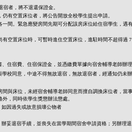
退宿者，將不退還保證金。
，仍有空置床位者，將公告開放全校學生提出申請。
間各一間。緊急應變房間先期可分配該房床位給住宿學生，遇
有空置床位時，可暫時進住空置床位，進駐時間不超得過 7 
。
書、住宿費、住宿保證金，並憑繳費單據向宿舍輔導老師辦
與學校同意，中途不得無故退宿，無故退宿者，經通知仍未
定房間與床位，未經宿舍輔導老師同意而擅自調換床位者，當
格外，同時依學生獎懲辦法懲處。
，如因過失或故意損壞公物者
，辦妥退宿手續，並喪失在當學期間宿舍申請資格；另辦理