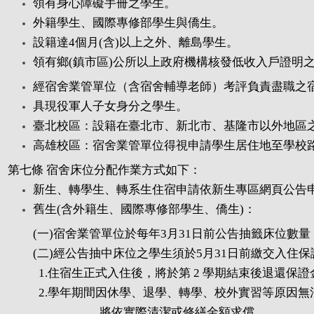
領有身心障礙手冊之學生。
外籍學生、國際專修部學生與僑生。
設籍達4個月(含)以上之外、離島學生。
領有鄉(鎮市區)公所以上政府機構核發低收入戶證
經宿舍業管單位（含宿舍輔導老師）考評負責盡職之
具現役軍人子女身分之學生。
臺北校區：設籍在臺北市、新北市、基隆市以外地區
高雄校區：宿舍業管單位得視申請學生居住地至學校
第七條 宿舍床位分配作業方式如下：
新生、轉學生、轉系生住宿申請依新生專區網頁公告
舊生(含外籍生、國際專修部學生、僑生)：
(一)宿舍業管單位於每年3月31日前公告抽籤床位數量，
(二)經公告抽中床位之學生須於5月31日前繳交入住保證
1.住宿生正式入住後，將於第 2 學期結束後退還保
2.學年期間因休學、退學、轉學、校外實習等原因無法
，將依實際清潔或修繕金額求償。