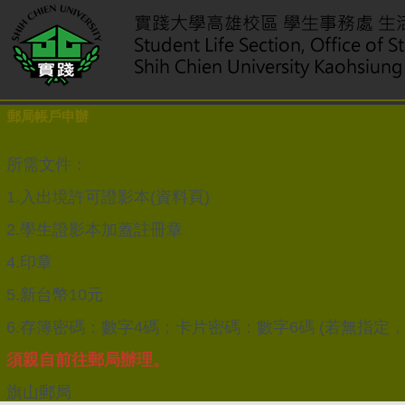
郵局帳戶申辦
所需文件：
1.入出境許可證影本(資料頁)
2.學生證影本加蓋註冊章
4.印章
5.新台幣10元
6.存簿密碼：數字4碼；卡片密碼：數字6碼 (若無指
須親自前往郵局辦理。
旗山郵局