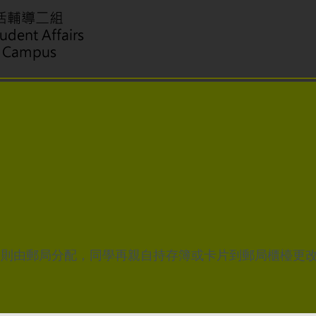
定，則由郵局分配，同學再親自持存簿或卡片到郵局櫃檯更改